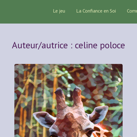
Le jeu
La Confiance en Soi
Com
Auteur/autrice :
celine poloce